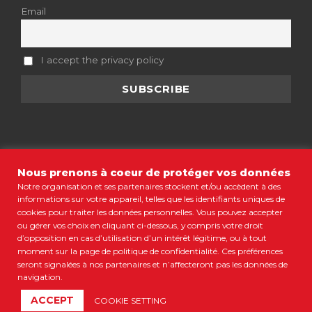
Email
I accept the privacy policy
Nous prenons à coeur de protéger vos données
Notre organisation et ses partenaires stockent et/ou accèdent à des
MENTIONS LÉGALES
•
CGV
•
POLITIQUE DE CONFIDENTIALITÉ
•
informations sur votre appareil, telles que les identifiants uniques de
COOKIES
•
PLAN DU SITE
cookies pour traiter les données personnelles. Vous pouvez accepter
ou gérer vos choix en cliquant ci-dessous, y compris votre droit
© COPYRIGHT 2021 COLORBÜS MARSEILLE • TOUS DROITS
d’opposition en cas d’utilisation d’un intérêt légitime, ou à tout
RÉSERVÉS
moment sur la page de politique de confidentialité. Ces préférences
RESTONS CONNECTÉS
seront signalées à nos partenaires et n’affecteront pas les données de
navigation.
ACCEPT
COOKIE SETTING