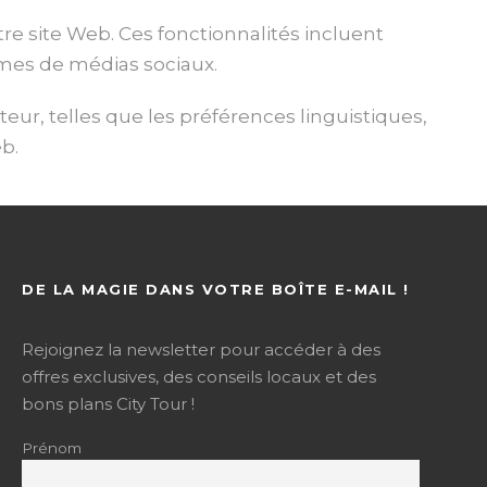
tre site Web. Ces fonctionnalités incluent
rmes de médias sociaux.
eur, telles que les préférences linguistiques,
eb.
DE LA MAGIE DANS VOTRE BOÎTE E-MAIL !
Rejoignez la newsletter pour accéder à des
offres exclusives, des conseils locaux et des
bons plans City Tour !
Prénom