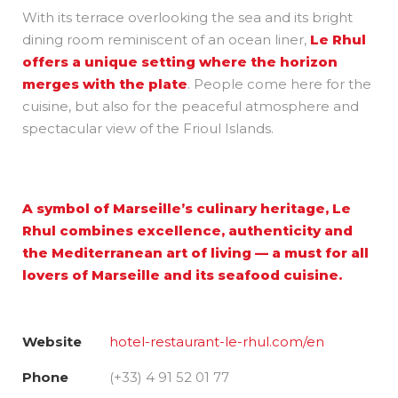
With its terrace overlooking the sea and its bright
dining room reminiscent of an ocean liner,
Le Rhul
offers a unique setting where the horizon
merges with the plate
. People come here for the
cuisine, but also for the peaceful atmosphere and
spectacular view of the Frioul Islands.
A symbol of Marseille’s culinary heritage, Le
Rhul combines excellence, authenticity and
the Mediterranean art of living — a must for all
lovers of Marseille and its seafood cuisine.
Website
hotel-restaurant-le-rhul.com/en
Phone
(+33) 4 91 52 01 77