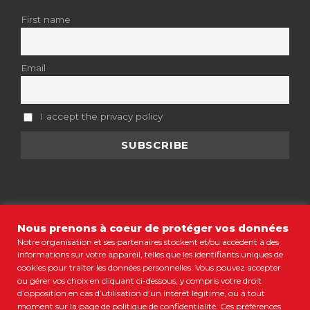
First name
Email
I accept the privacy policy
Nous prenons à coeur de protéger vos données
Notre organisation et ses partenaires stockent et/ou accèdent à des
MENTIONS LÉGALES
•
CGV
•
POLITIQUE DE CONFIDENTIALITÉ
•
informations sur votre appareil, telles que les identifiants uniques de
COOKIES
•
PLAN DU SITE
cookies pour traiter les données personnelles. Vous pouvez accepter
ou gérer vos choix en cliquant ci-dessous, y compris votre droit
© COPYRIGHT 2021 COLORBÜS MARSEILLE • TOUS DROITS
d’opposition en cas d’utilisation d’un intérêt légitime, ou à tout
RÉSERVÉS
moment sur la page de politique de confidentialité. Ces préférences