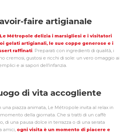
avoir-faire artigianale
Le Métropole delizia i marsigliesi e i visitatori
oi gelati artigianali, le sue coppe generose e i
sert raffinati
. Preparati con ingredienti di qualità, i
no cremosi, gustosi e ricchi di sole: un vero omaggio ai
emplici e ai sapori dell’infanzia.
uogo di vita accogliente
n una piazza animata, Le Métropole invita al relax in
 momento della giornata. Che si tratti di un caffè
o, di una pausa dolce in terrazza o di una serata
a amici,
ogni visita è un momento di piacere e