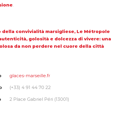
sione
.
 della convivialità marsigliese, Le Métropole
utenticità, golosità e dolcezza di vivere: una
olosa da non perdere nel cuore della città
b
glaces-marseille.fr
o
(+33) 4 91 44 70 22
o
2 Place Gabriel Péri (13001)