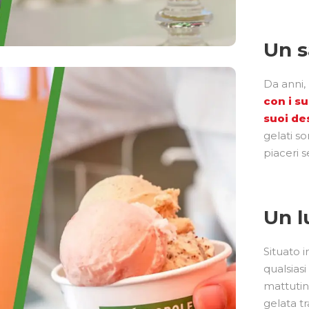
Un s
Da anni,
con i su
suoi des
gelati so
piaceri s
Un l
Situato i
qualsiasi
mattutin
gelata tr