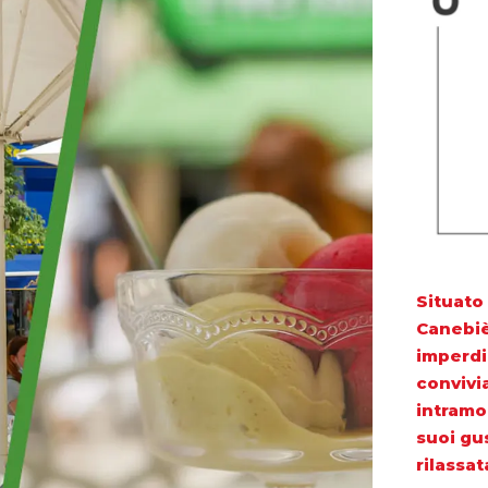
Situato 
Canebiè
imperdi
convivia
intramon
suoi gu
rilassat