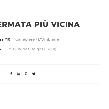
ERMATA PIÙ VICINA
 n°10
Canebière / L'Ombrière
o
25 Quai des Belges (13001)