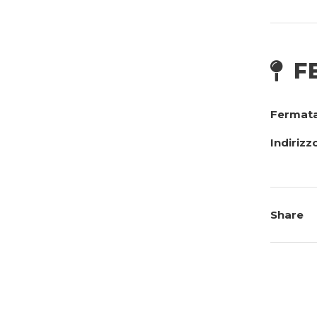
F
Fermata
Indirizz
Share