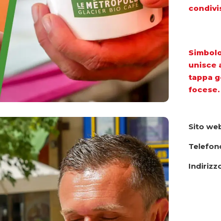
condivi
Simbolo
unisce a
tappa g
focese.
Sito we
Telefon
Indirizz