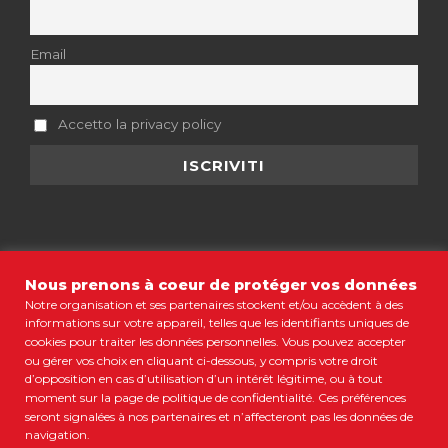
Email
Accetto la privacy policy
Nous prenons à coeur de protéger vos données
Notre organisation et ses partenaires stockent et/ou accèdent à des
informations sur votre appareil, telles que les identifiants uniques de
MENTIONS LÉGALES
•
CGV
•
POLITIQUE DE CONFIDENTIALITÉ
•
COOKIES
•
PLAN DU SITE
cookies pour traiter les données personnelles. Vous pouvez accepter
ou gérer vos choix en cliquant ci-dessous, y compris votre droit
© COPYRIGHT 2021 COLORBÜS MARSEILLE • TOUS DROITS
d’opposition en cas d’utilisation d’un intérêt légitime, ou à tout
RÉSERVÉS
moment sur la page de politique de confidentialité. Ces préférences
RESTONS CONNECTÉS
seront signalées à nos partenaires et n’affecteront pas les données de
navigation.