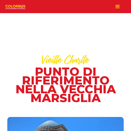
Vieille Charite
PUNTO DI
RIFERIMENTO
NELLA VECCHIA
MARSIGLIA