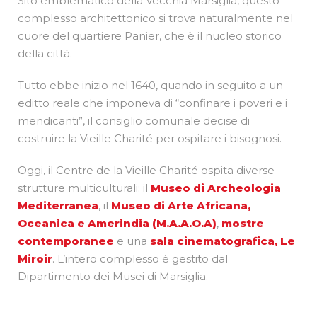
Sito emblematico della Vecchia Marsiglia, questo
complesso architettonico si trova naturalmente nel
cuore del quartiere Panier, che è il nucleo storico
della città.
Tutto ebbe inizio nel 1640, quando in seguito a un
editto reale che imponeva di “confinare i poveri e i
mendicanti”, il consiglio comunale decise di
costruire la Vieille Charité per ospitare i bisognosi.
Oggi, il Centre de la Vieille Charité ospita diverse
strutture multiculturali: il
Museo di Archeologia
Mediterranea
, il
Museo di Arte Africana,
Oceanica e Amerindia (M.A.A.O.A)
,
mostre
contemporanee
e una
sala cinematografica, Le
Miroir
. L’intero complesso è gestito dal
Dipartimento dei Musei di Marsiglia.