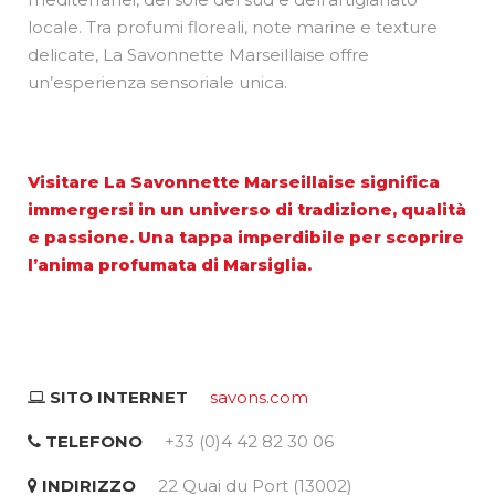
locale. Tra profumi floreali, note marine e texture
delicate, La Savonnette Marseillaise offre
un’esperienza sensoriale unica.
Visitare La Savonnette Marseillaise significa
immergersi in un universo di tradizione, qualità
e passione. Una tappa imperdibile per scoprire
l’anima profumata di Marsiglia.
SITO INTERNET
savons.com
TELEFONO
+33 (0)4 42 82 30 06
INDIRIZZO
22 Quai du Port (13002)