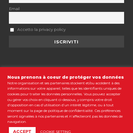
Email
Accetto la privacy policy
Nous prenons à coeur de protéger vos données
Notre organisation et ses partenaires stockent et/ou accèdent à des
informations sur votre appareil, telles que les identifiants uniques de
MENTIONS LÉGALES
•
CGV
•
POLITIQUE DE CONFIDENTIALITÉ
•
COOKIES
•
PLAN DU SITE
cookies pour traiter les données personnelles. Vous pouvez accepter
ou gérer vos choix en cliquant ci-dessous, y compris votre droit
© COPYRIGHT 2021 COLORBÜS MARSEILLE • TOUS DROITS
d’opposition en cas d’utilisation d’un intérêt légitime, ou à tout
RÉSERVÉS
moment sur la page de politique de confidentialité. Ces préférences
RESTONS CONNECTÉS
seront signalées à nos partenaires et n’affecteront pas les données de
navigation.
ACCEPT
COOKIE SETTING