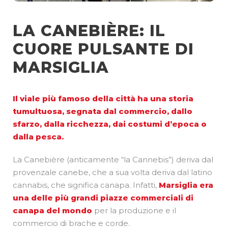
LA CANEBIÈRE: IL
CUORE PULSANTE DI
MARSIGLIA
Il viale più famoso della città ha una storia
tumultuosa, segnata dal commercio, dallo
sfarzo, dalla ricchezza, dai costumi d’epoca o
dalla pesca.
La Canebière (anticamente “la Cannebis”) deriva dal
provenzale canebe, che a sua volta deriva dal latino
cannabis, che significa canapa. Infatti,
Marsiglia era
una delle più grandi piazze commerciali di
canapa del mondo
per la produzione e il
commercio di brache e corde.