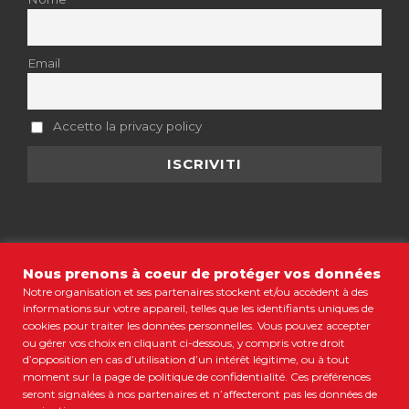
Email
Accetto la privacy policy
Nous prenons à coeur de protéger vos données
Notre organisation et ses partenaires stockent et/ou accèdent à des
MENTIONS LÉGALES
•
CGV
•
POLITIQUE DE CONFIDENTIALITÉ
•
informations sur votre appareil, telles que les identifiants uniques de
COOKIES
•
PLAN DU SITE
cookies pour traiter les données personnelles. Vous pouvez accepter
ou gérer vos choix en cliquant ci-dessous, y compris votre droit
© COPYRIGHT 2021 COLORBÜS MARSEILLE • TOUS DROITS
d’opposition en cas d’utilisation d’un intérêt légitime, ou à tout
RÉSERVÉS
moment sur la page de politique de confidentialité. Ces préférences
RESTONS CONNECTÉS
seront signalées à nos partenaires et n’affecteront pas les données de