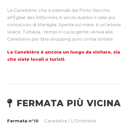
La Canebière, che si estende dal Porto Vecchio
all’Eglise des Réformés, è senza dubbio il viale più
conosciuto di Marsiglia. Aperta sul mare, è un’arteria
vivace. Tuttavia, i tempi in cui la gente veniva alla
Canebière per fare shopping sono ormai lontani.
La Canebière è ancora un luogo da visitare, sia
che siate locali o turisti.
FERMATA PIÙ VICINA
Fermata n°10
Canebière / L'Ombrière