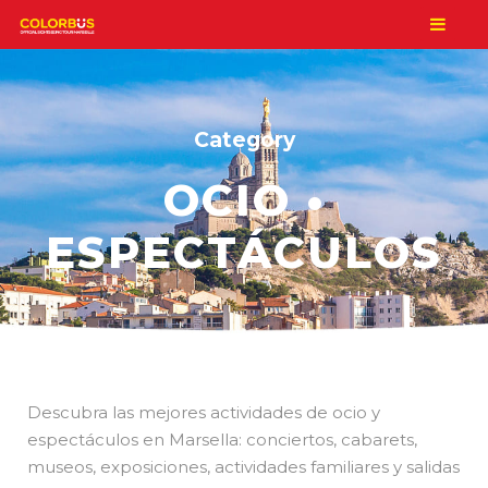
Category
OCIO •
ESPECTÁCULOS
Descubra las mejores actividades de ocio y
espectáculos en Marsella: conciertos, cabarets,
museos, exposiciones, actividades familiares y salidas