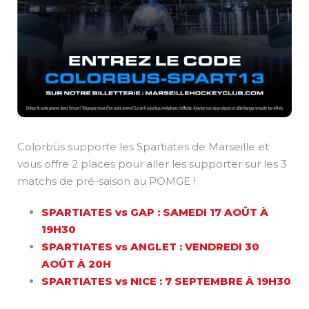
Colorbüs supporte les Spartiates de Marseille et
vous offre 2 places pour aller les supporter sur les 3
matchs de pré-saison au POMGE !
SPARTIATES vs GAP : SAMEDI 17 AOÛT À
19H30
SPARTIATES vs ANGLET : VENDREDI 30
AOÛT À 20H
SPARTIATES vs NICE : 7 SEPTEMBRE À 19H30