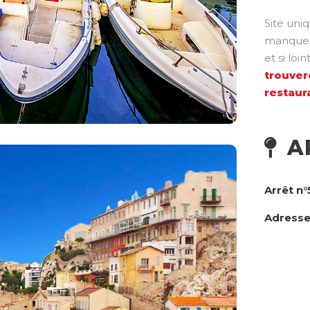
Site uniq
manquent
et si loi
trouver
restaura
A
Arrêt n°
Adress