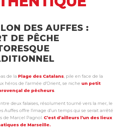
UTHENTIQUE
LON DES AUFFES :
T DE PÊCHE
TORESQUE
DITIONNEL
as de la
Plage des Catalans
, pile en face de la
ux héros de l’armée d’Orient, se niche
un petit
 provençal de pêcheurs
.
ntre deux falaises, résolument tourné vers la mer, le
s Auffes offre l’image d’un temps qui se serait arrêté
s de Marcel Pagnol.
C’est d’ailleurs l’un des lieux
tiques de Marseille.