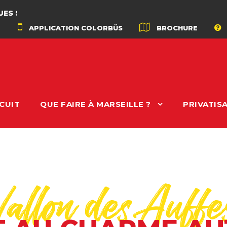
ADÉ
APPLICATION COLORBÜS
BROCHURE
CUIT
QUE FAIRE À MARSEILLE ?
PRIVATIS
Vallon des Auffe