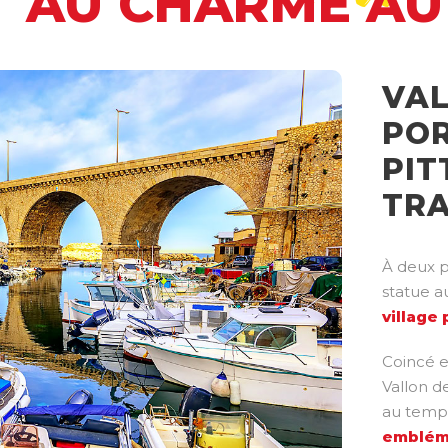
T AU CHARME A
VAL
POR
PIT
TRA
À deux p
statue a
village
Coincé e
Vallon de
au temp
embléma