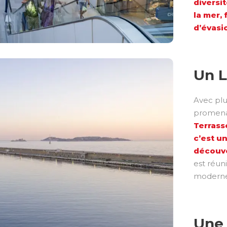
diversi
la mer,
d’évasi
Un L
Avec plu
promenad
Terrass
c’est u
découv
est réun
moderne 
Une 