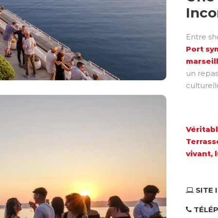
Inco
Entre sh
Port sy
marseil
un repas
culturell
Véritabl
Terrass
vivant,
SITE 
TÉLÉ