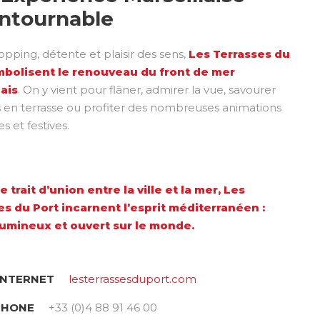
ntournable
opping, détente et plaisir des sens,
Les Terrasses du
mbolisent le renouveau du front de mer
lais
. On y vient pour flâner, admirer la vue, savourer
 en terrasse ou profiter des nombreuses animations
es et festives.
e trait d’union entre la ville et la mer, Les
es du Port incarnent l’esprit méditerranéen :
 lumineux et ouvert sur le monde.
INTERNET
lesterrassesduport.com
PHONE
+33 (0)4 88 91 46 00