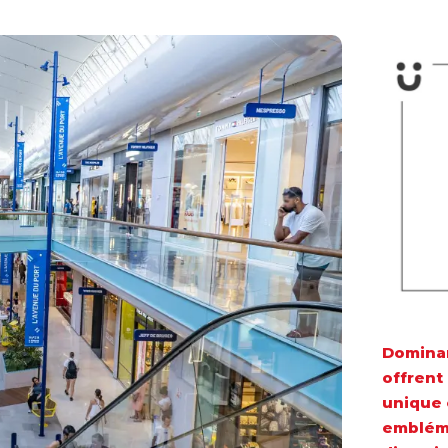
Dominant
offrent
unique 
embléma