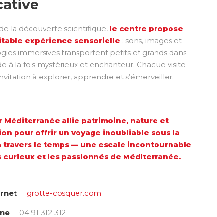
ative
de la découverte scientifique,
le centre propose
itable expérience sensorielle
: sons, images et
gies immersives transportent petits et grands dans
 à la fois mystérieux et enchanteur. Chaque visite
nvitation à explorer, apprendre et s’émerveiller.
 Méditerranée allie patrimoine, nature et
ion pour offrir un voyage inoubliable sous la
à travers le temps — une escale incontournable
s curieux et les passionnés de Méditerranée.
ernet
grotte-cosquer.com
one
04 91 312 312