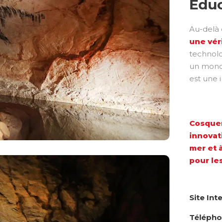
Éduc
Au-delà 
une vér
technolo
un monde
est une i
Cosquer
innovat
mer et 
pour le
Site Int
Téléph