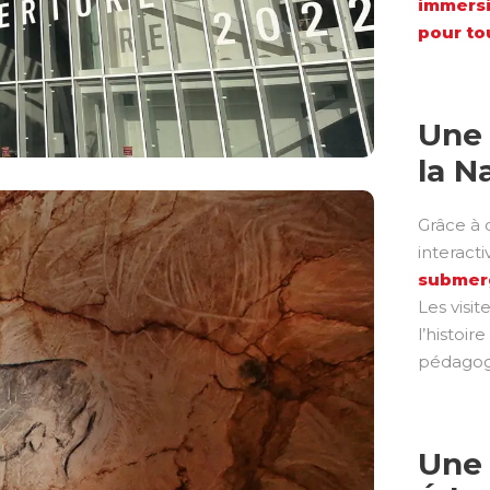
immersi
pour tou
Une 
la N
Grâce à 
interacti
submerg
Les visit
l’histoir
pédagog
Une 