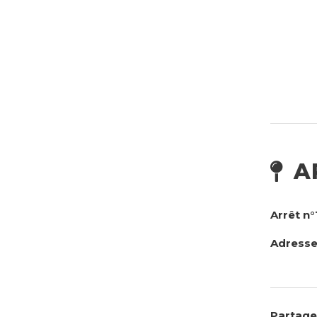
A
Arrêt n°
Adress
Partager