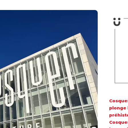
Cosquer
plonge 
préhist
Cosquer