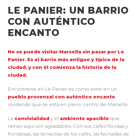
LE PANIER: UN BARRIO
CON AUTÉNTICO
ENCANTO
No se puede visitar Marsella sin pasar por Le
Panier. Es el barrio más antiguo y típico de la
ciudad, y con él comienza la historia de la
ciudad.
Encontrarse en Le Panier es como estar en un
pueblo provenzal con auténtico encanto
olvidando que se está en pleno centro de Marsella.
La
convivialidad
y el
ambiente apacible
que
reinan aquí son agradables. Con sus calles floridas y
frondosas, las terracitas de los cafés, las fachadas de