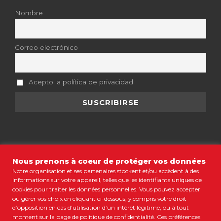
Nombre
Correo electrónico
Acepto la política de privacidad
Nous prenons à coeur de protéger vos données
Notre organisation et ses partenaires stockent et/ou accèdent à des
informations sur votre appareil, telles que les identifiants uniques de
MENTIONS LÉGALES
•
CGV
•
POLITIQUE DE CONFIDENTIALITÉ
•
COOKIES
•
PLAN DU SITE
cookies pour traiter les données personnelles. Vous pouvez accepter
ou gérer vos choix en cliquant ci-dessous, y compris votre droit
© COPYRIGHT 2021 COLORBÜS MARSEILLE • TOUS DROITS
d’opposition en cas d’utilisation d’un intérêt légitime, ou à tout
RÉSERVÉS
moment sur la page de politique de confidentialité. Ces préférences