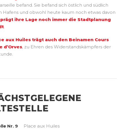
arseille befand. Sie befand sich östlich und südlich
en Hafens und obwohl heute kaum noch etwas davon
,
prägt ihre Lage noch immer die Stadtplanung
dt
.
ce aux Huiles trägt auch den Beinamen Cours
e d’Orves
, zu Ehren des Widerstandskämpfers der
tunde.
ÄCHSTGELEGENE
TESTELLE
lle Nr. 9
Place aux Huiles