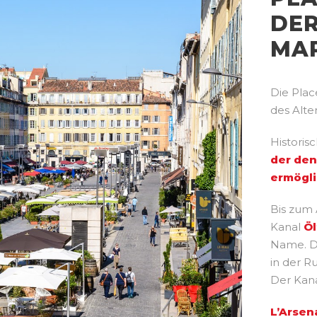
DER
MAR
Die Plac
des Alte
Historis
der den
ermögl
Bis zum 
Kanal
Öl
Name. D
in der R
Der Kana
L’Arsen