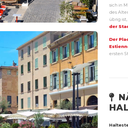
sich in M
des Alt
übrig ist
der Sta
Der Pla
Estienn
ersten S
N
HAL
Halteste