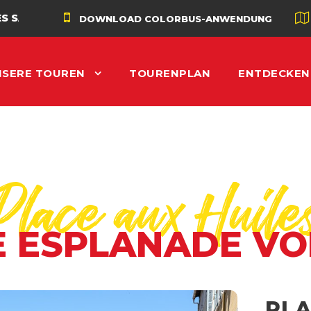
DOWNLOAD COLORBUS-ANWENDUNG
NSERE TOUREN
TOURENPLAN
ENTDECKEN
Place aux Huile
E ESPLANADE VO
PLA