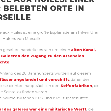
 BELEBTEN ORTE IN
SEILLE
e aux Huiles ist eine große Esplanade am linken Ufer
n Hafens von Marseille.
ch gesehen handelte es sich um einen
alten Kanal,
 Galeeren den Zugang zu den Arsenalen
ichte
.
Anfang des 20. Jahrhunderts wurden auf diesem
fässer angelandet und verschifft
, daher der
iese dienten hauptsächlich den
Seifenfabriken
, die
ue Sainte zu finden waren.
l wurde zwischen 1927 und 1929 zugeschüttet.
al des galères war eine militärische Werft
, die