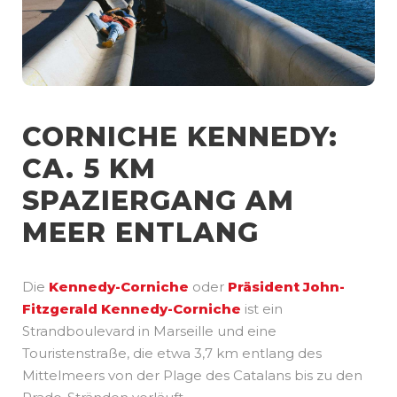
CORNICHE KENNEDY:
CA. 5 KM
SPAZIERGANG AM
MEER ENTLANG
Die
Kennedy-Corniche
oder
Präsident John-
Fitzgerald Kennedy-Corniche
ist ein
Strandboulevard in Marseille und eine
Touristenstraße, die etwa 3,7 km entlang des
Mittelmeers von der Plage des Catalans bis zu den