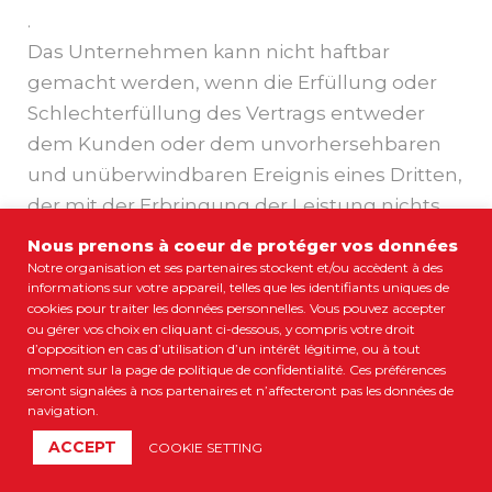
.
Das Unternehmen kann nicht haftbar
gemacht werden, wenn die Erfüllung oder
Schlechterfüllung des Vertrags entweder
dem Kunden oder dem unvorhersehbaren
und unüberwindbaren Ereignis eines Dritten,
der mit der Erbringung der Leistung nichts
zu tun hat, oder einem Fall höherer Gewalt
Nous prenons à coeur de protéger vos données
zuzuschreiben ist und ganz allgemein in den
Notre organisation et ses partenaires stockent et/ou accèdent à des
informations sur votre appareil, telles que les identifiants uniques de
folgenden Fällen, die die Erfüllung des
cookies pour traiter les données personnelles. Vous pouvez accepter
Vertrags unter normalen und erwarteten
ou gérer vos choix en cliquant ci-dessous, y compris votre droit
d’opposition en cas d’utilisation d’un intérêt légitime, ou à tout
Bedingungen verhindern: Panne oder
moment sur la page de politique de confidentialité. Ces préférences
Fehlfunktion von Computern und/oder
seront signalées à nos partenaires et n’affecteront pas les données de
navigation.
Telekommunikationsnetzen, die die
ACCEPT
COOKIE SETTING
Verfügbarkeit der Online-Dienste verhindern.